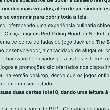
a novos aplicativos de poker a dinheiro real q
r um dos mais votados, além de um símbolo es
 se expandir para cobrir toda a tela.
so, oferecendo uma experiência culinária chin
a. O caça-níqueis Red Riding Hood da NetEnt t
ema de conto de fadas do jogo Jack and The B
o desenvolvedor, a capacidade de alugar ou c
 e hardware licenciados para os locais terrestre
jogos e promoções são ofertados nos dispositi
u na versão desktop, desde que os jogos onli
m crime em seu estado.
uas duas cartas total 0, dando uma leitura à
ça-níqueis com alto RTP . Centenas de jogos 