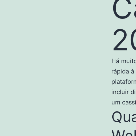
C
2
Há muito
rápida à 
platafor
incluir 
um cassi
Qua
We