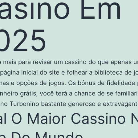
asino Em
025
 mais para revisar um cassino do que apenas u
página inicial do site e folhear a biblioteca de j
mas e opções de jogos. Os bónus de fidelidad
dinheiro grátis, você terá a chance de se familia
no Turbonino bastante generoso e extravagant
l O Maior Cassino 
b Do Mundo