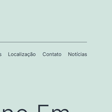
s
Localização
Contato
Notícias