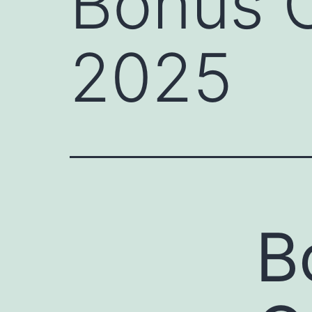
Bónus 
2025
B