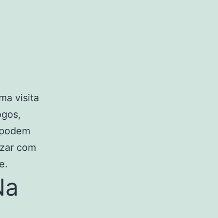
ma visita
ogos,
e podem
rizar com
e.
Na