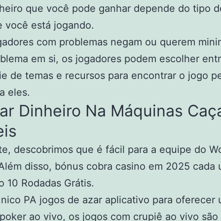
heiro que você pode ganhar depende do tipo d
 você está jogando.
gadores com problemas negam ou querem minim
blema em si, os jogadores podem escolher ent
ie de temas e recursos para encontrar o jogo pe
a eles.
ar Dinheiro Na Máquinas Caç
eis
e, descobrimos que é fácil para a equipe do W
 Além disso, bónus cobra casino em 2025 cada
 10 Rodadas Grátis.
nico PA jogos de azar aplicativo para oferecer
poker ao vivo, os jogos com crupiê ao vivo são