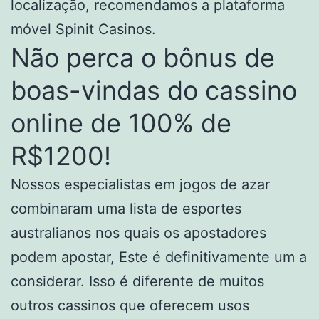
localização, recomendamos a plataforma
móvel Spinit Casinos.
Não perca o bônus de
boas-vindas do cassino
online de 100% de
R$1200!
Nossos especialistas em jogos de azar
combinaram uma lista de esportes
australianos nos quais os apostadores
podem apostar, Este é definitivamente um a
considerar. Isso é diferente de muitos
outros cassinos que oferecem usos