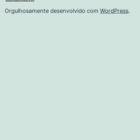
Orgulhosamente desenvolvido com
WordPress
.