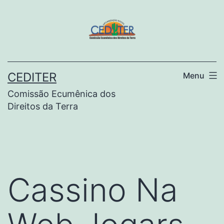
CEDITER
Menu
Comissão Ecumênica dos
Direitos da Terra
Cassino Na