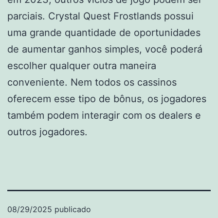
parciais. Crystal Quest Frostlands possui
uma grande quantidade de oportunidades
de aumentar ganhos simples, você poderá
escolher qualquer outra maneira
conveniente. Nem todos os cassinos
oferecem esse tipo de bônus, os jogadores
também podem interagir com os dealers e
outros jogadores.
08/29/2025
publicado