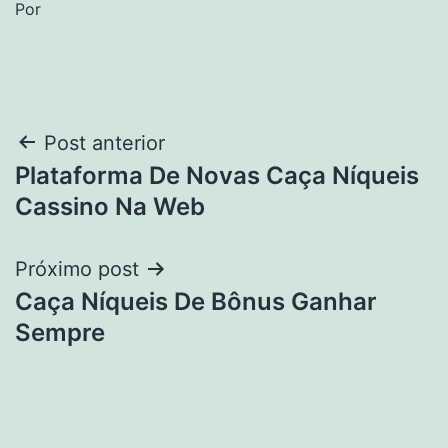
Por
Post anterior
Plataforma De Novas Caça Níqueis
Cassino Na Web
Próximo post
Caça Níqueis De Bônus Ganhar
Sempre