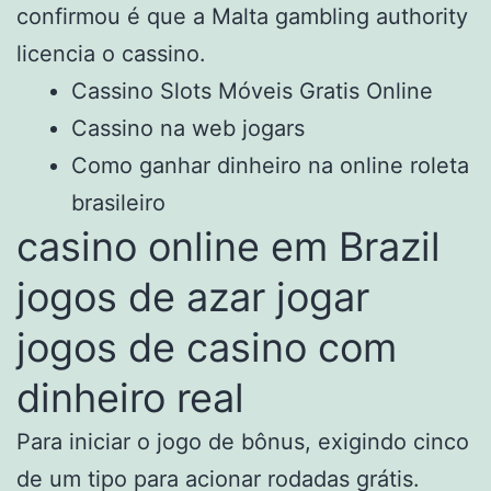
confirmou é que a Malta gambling authority
licencia o cassino.
Cassino Slots Móveis Gratis Online
Cassino na web jogars
Como ganhar dinheiro na online roleta
brasileiro
casino online em Brazil
jogos de azar jogar
jogos de casino com
dinheiro real
Para iniciar o jogo de bônus, exigindo cinco
de um tipo para acionar rodadas grátis.