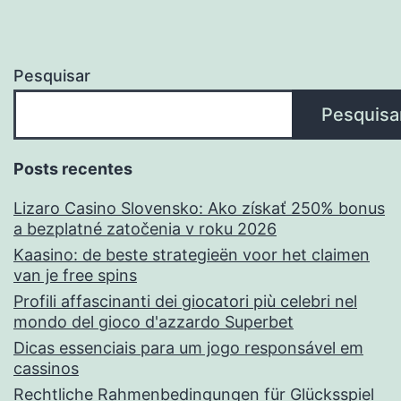
Pesquisar
Pesquisa
Posts recentes
Lizaro Casino Slovensko: Ako získať 250% bonus
a bezplatné zatočenia v roku 2026
Kaasino: de beste strategieën voor het claimen
van je free spins
Profili affascinanti dei giocatori più celebri nel
mondo del gioco d'azzardo Superbet
Dicas essenciais para um jogo responsável em
cassinos
Rechtliche Rahmenbedingungen für Glücksspiel