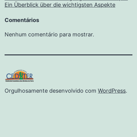
Ein Überblick über die wichtigsten Aspekte
Comentários
Nenhum comentário para mostrar.
Orgulhosamente desenvolvido com
WordPress
.