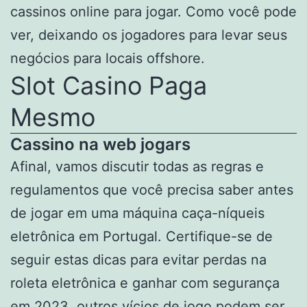
cassinos online para jogar. Como você pode
ver, deixando os jogadores para levar seus
negócios para locais offshore.
Slot Casino Paga
Mesmo
Cassino na web jogars
Afinal, vamos discutir todas as regras e
regulamentos que você precisa saber antes
de jogar em uma máquina caça-níqueis
eletrônica em Portugal. Certifique-se de
seguir estas dicas para evitar perdas na
roleta eletrônica e ganhar com segurança
em 2023, outros vícios de jogo podem ser